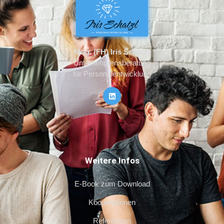
Mag. (FH) Iris Schatzl
Unternehmensberatung
für Personalentwicklung
Weitere Infos
E-Book zum Download
Kooperationen
Referenzen