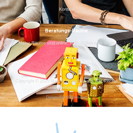
Kontakt
Beratungs-Räume
Meine Räume sind online, in St. Pölten oder Wien.
Copyright © 2025 Mag. (FH) Iris Schatzl. Alle Rechte
vorbehalten.
Datenschutz
Impressum