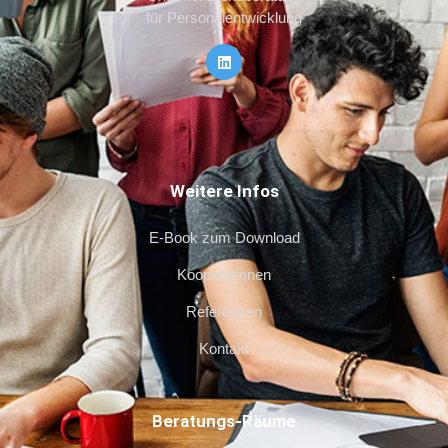
für Personalentwicklung
Weitere Infos
E-Book zum Download
Kooperationen
Referenzen
Kontakt
Beratungs-Räume