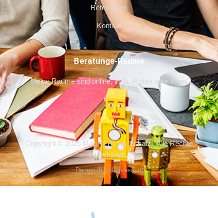
Referenzen
Kontakt
Beratungs-Räume
Meine Räume sind online, in St. Pölten oder Wien.
Copyright © 2025 Mag. (FH) Iris Schatzl. Alle Rechte
vorbehalten.
Datenschutz
Impressum