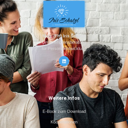
Mag. (FH) Iris Schatzl
Unternehmensberatung
für Personalentwicklung
Weitere Infos
E-Book zum Download
Kooperationen