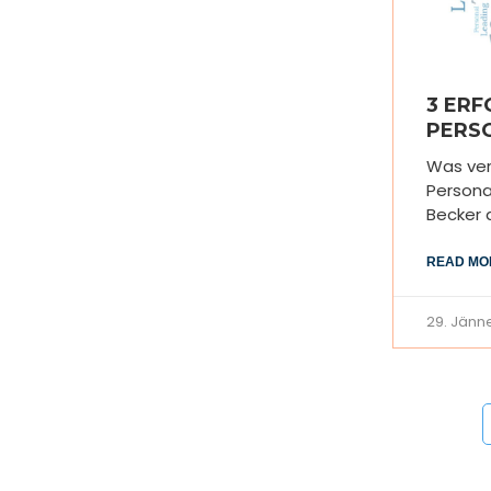
3 ER
PERS
Was ver
Persona
Becker d
READ MO
29. Jänn