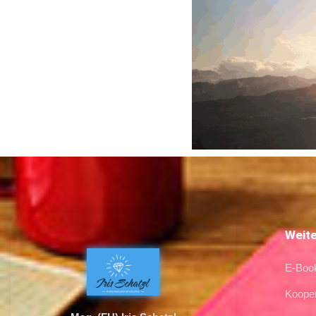
Weite
E-Boo
Kooper