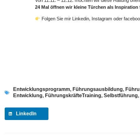
Von 11.11. – 12.12. möchten wir diese Haltung öffentl
24 Mal öffnen wir kleine Türchen als Inspiration 
Folgen Sie mir Linkedin, Instagram oder faceboo
Entwicklungsprogramm
,
Führungsausbildung
,
Führu
Entwicklung
,
FührungskräfteTraining
,
Selbstführung
LinkedIn