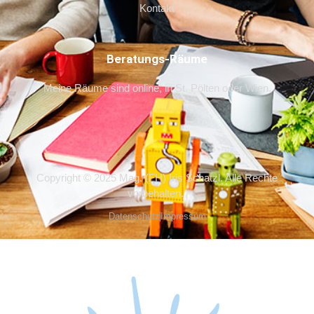
Kontakt
Beratungs-Räume
Meine Räume sind online, in St. Pölten oder Wien.
Copyright © 2025 Mag. (FH) Iris Schatzl. Alle Rechte
vorbehalten.
Datenschutz
Impressum