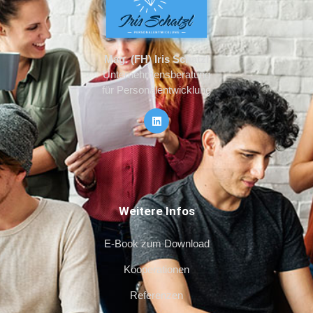
Mag. (FH) Iris Schatzl
Unternehmensberatung
für Personalentwicklung
Weitere Infos
E-Book zum Download
Kooperationen
Referenzen